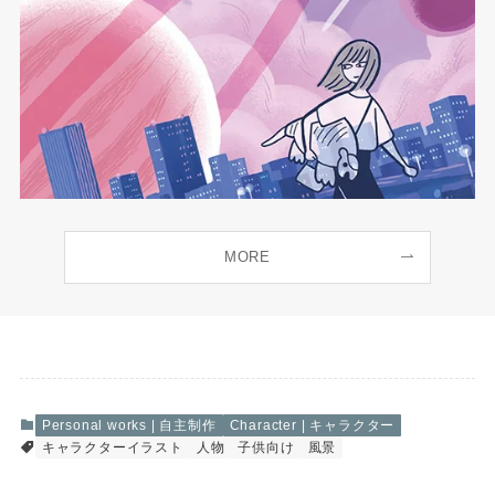
MORE
Personal works | 自主制作
Character | キャラクター
キャラクターイラスト
人物
子供向け
風景