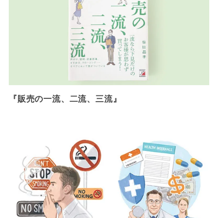
『販売の一流、二流、三流』