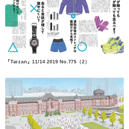
『Tarzan』11/14 2019 No.775（2）