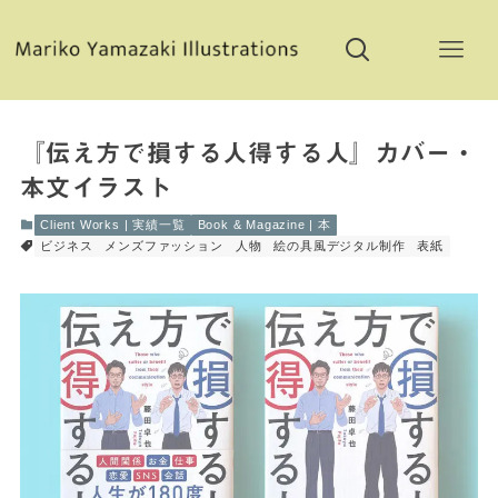
『伝え方で損する人得する人』カバー・
本文イラスト
Client Works | 実績一覧
Book & Magazine | 本
ビジネス
メンズファッション
人物
絵の具風デジタル制作
表紙