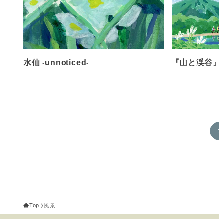
水仙 -unnoticed-
『山と渓谷
Top
風景