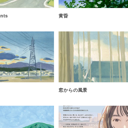
ants
黄昏
窓からの風景