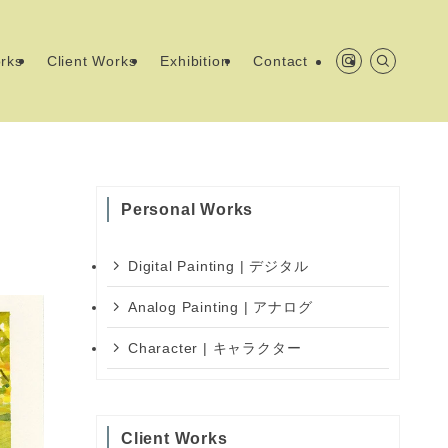
rks
Client Works
Exhibition
Contact
Personal Works
Digital Painting | デジタル
Analog Painting | アナログ
Character | キャラクター
Client Works