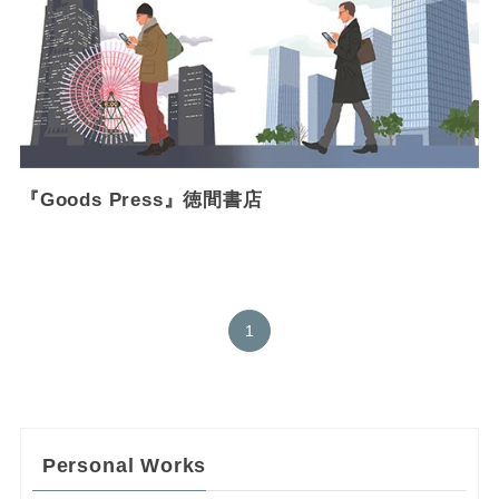
『Goods Press』徳間書店
1
Personal Works