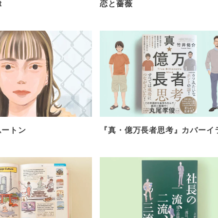
t
恋と薔薇
ムートン
『真・億万長者思考』カバーイ