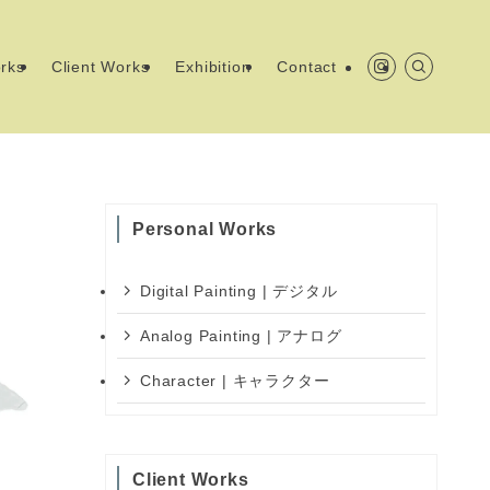
rks
Client Works
Exhibition
Contact
Personal Works
Digital Painting | デジタル
Analog Painting | アナログ
Character | キャラクター
Client Works