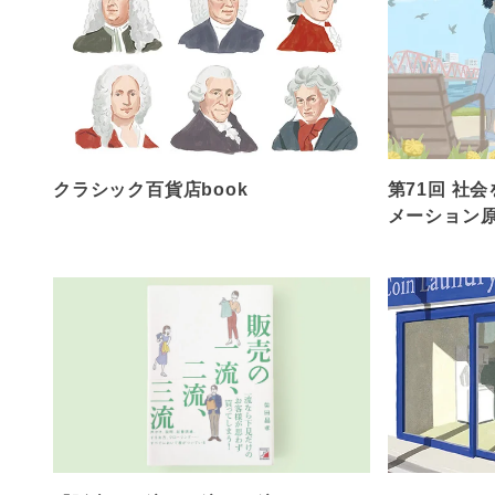
クラシック百貨店book
第71回 社会
メーション