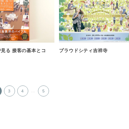
見る 接客の基本とコ
プラウドシティ吉祥寺
3
4
...
5