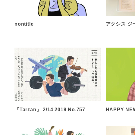
nontitle
アクシス ジ
『Tarzan』 2/14 2019 No.757
HAPPY NEW